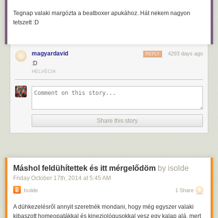
Jó, aki nem akar, ne szüljön, mielőtt még meglincseltek.
Tegnap valaki margózta a beatboxer apukához. Hát nekem nagyon
tetszett :D
magyardavid
4293 days ago
REPLY
:D
HELVÉCIA
Share this story
Máshol feldühítettek és itt mérgelődöm
by isolde
Friday October 17
th
, 2014
at
5:45 AM
Isolde
1 Share
A dühkezelésről annyit szeretnék mondani, hogy még egyszer valaki
kibaszott homeopatákkal és kineziológusokkal vesz egy kalap alá, mert