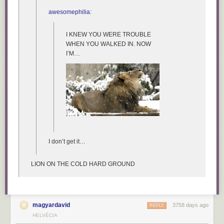
awesomephilia
:
I KNEW YOU WERE TROUBLE
WHEN YOU WALKED IN. NOW
I’M…
I don’t get it…
LION ON THE COLD HARD GROUND
magyardavid
3758 days ago
REPLY
HELVÉCIA