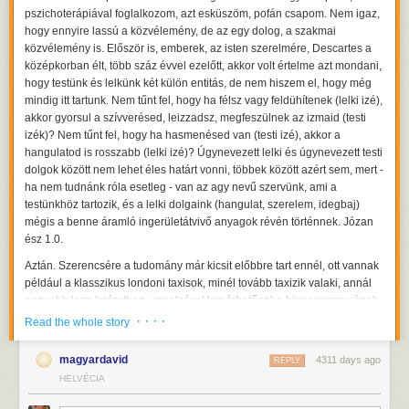
pszichoterápiával foglalkozom, azt esküszöm, pofán csapom. Nem igaz,
hogy ennyire lassú a közvélemény, de az egy dolog, a szakmai
közvélemény is. Először is, emberek, az isten szerelmére, Descartes a
középkorban élt, több száz évvel ezelőtt, akkor volt értelme azt mondani,
hogy testünk és lelkünk két külön entitás, de nem hiszem el, hogy még
mindig itt tartunk. Nem tűnt fel, hogy ha félsz vagy feldühítenek (lelki izé),
akkor gyorsul a szívverésed, leizzadsz, megfeszülnek az izmaid (testi
izék)? Nem tűnt fel, hogy ha hasmenésed van (testi izé), akkor a
hangulatod is rosszabb (lelki izé)? Úgynevezett lelki és úgynevezett testi
dolgok között nem lehet éles határt vonni, többek között azért sem, mert -
ha nem tudnánk róla esetleg - van az agy nevű szervünk, ami a
testünkhöz tartozik, és a lelki dolgaink (hangulat, szerelem, idegbaj)
mégis a benne áramló ingerületátvivő anyagok révén történnek. Józan
ész 1.0.
Aztán. Szerencsére a tudomány már kicsit előbbre tart ennél, ott vannak
például a klasszikus londoni taxisok, minél tovább taxizik valaki, annál
nagyobb lesz (méretben, vonalzóval lemérhetően) a hippocampusának
a térbeli memóriáért felelős területe. Ezt már annyiszor elmondtam és
· · · ·
Read the whole story
leírtam, hogy részemről rettentően unom, dehát valóban szép és
szemléletes példája annak, hogy életeseményeink (jelen esetben a
magyardavid
4311 days ago
REPLY
taxizás) hatnak agyunk fizikai felépítésére (is).
HELVÉCIA
Térjünk vissza a stresszhez, mert az könnyű. Stressz ér minket, erre