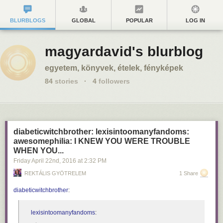
BLURBLOGS
GLOBAL
POPULAR
LOG IN
magyardavid's blurblog
egyetem, könyvek, ételek, fényképek
84
stories
·
4
followers
diabeticwitchbrother: lexisintoomanyfandoms:
awesomephilia: I KNEW YOU WERE TROUBLE
WHEN YOU...
Friday April 22
nd
, 2016
at
2:32 PM
REKTÁLIS GYÖTRELEM
1 Share
diabeticwitchbrother
:
lexisintoomanyfandoms
: