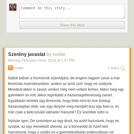
Share this story
Szerény javaslat
by isolde
Monday February 22
nd
, 2016
at
1:47 PM
Isolde
1 Share
Írjátok bátran a hormonok számlájára, de engem nagyon zavar a mai
feminista mainstreamben, amikor az arról szól, hogy ne szüljünk.
Mondjuk akkor is zavart, amikor még nem voltam terhes. Akkor még egy
gyerekem se volt, akkor leginkább a házasságellenesség zavart.
Egyáltalán lehetek úgy feminista, hogy több mint tíz éve boldog
házasságban élek, van egy lányom meg mindjárt lesz egy fiam is, és
már csak a farkcsóváló labrador hiányzik? És szeretek sütni is.
Nyilván igen. De szerintem az egy tévút, ha azért harcolunk, hogy ne
szüljük, az egy menekülő útvonal, az a könnyebb út. Azért kell
harcolnunk, hogy a szülés és a gyermekvállalás potenciálisan ne