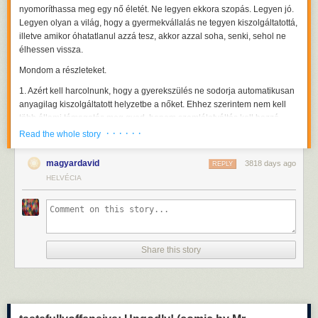
nyomoríthassa meg egy nő életét. Ne legyen ekkora szopás. Legyen jó.
Legyen olyan a világ, hogy a gyermekvállalás ne tegyen kiszolgáltatottá,
illetve amikor óhatatlanul azzá tesz, akkor azzal soha, senki, sehol ne
élhessen vissza.
Mondom a részleteket.
1. Azért kell harcolnunk, hogy a gyerekszülés ne sodorja automatikusan
anyagilag kiszolgáltatott helyzetbe a nőket. Ehhez szerintem nem kell
több állami támogatás meg gyed, hanem szemléletváltás kell hozzá,
tudniillik az, hogy a házasságban a két félnek azonos joga van a
· · · · · ·
Read the whole story
pénzhez.
magyardavid
3818 days ago
Régebben járt hozzám egy nagyon kedves, értelmiségi idős hölgy,
REPLY
nevezzük jogásznak, nevet is szerzett magának a szakmájában, aztán
HELVÉCIA
nyugdíjba ment és kettejük közös bankszámlája felett a férje
rendelkezett. Csak neki volt bankkártyája hozzá, bár a bácsi és a néni
nyugdíja is odaérkezett. A néni nagyon hátfájós lett időskorára, ilyenkor
szeretett (volna) bevenni egy-egy algopirint, de a férj meg öregkorára
igen gyógyszerellenes lett, ezért nem adott rá neki pénzt. Nem vehetett
Share this story
algopirint a saját (nem kis összegű) nyugdíjából. Ruhákat is ritkán, de
ahhoz már rég hozzászokott. Néha csempésztem neki a kórházból egy-
egy levéllel.
Szerintem az abnormális, hogy ilyen előfordulhat, manapság gazdasági