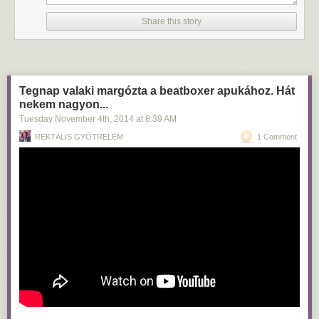
amúgy amikor orvosként konzíliumba jövök ugyanoda, képes
tisztelettudóan köszönni, de amikor fél nappal szülés után hálóingben
Share this story
kóválygok, akkor észreveszi, hogy ártalmatlan vagyok és bántható.
Apróságok, de akkor se. Ne lehessen visszaélni azzal, ha valaki
kiszolgáltatott. Ehhez az is kell, hogy jóval többet fizessünk az
egészségügyi személyzetnek, mert akkor lehet köztük szelektálni és a
hülyéket kommunikációs tréningre kötelezni, majd kirúgni. Jelenleg nem
Tegnap valaki margózta a beatboxer apukához. Hát
lehet szelektálni. Jelenleg Magyarországon a betegek úgy szidják az
nekem nagyon...
orvos anyját, ahogy akarják és cserébe az egészségügyi személyzet is
Tuesday November 4
th
, 2014
at
8:39 AM
úgy beszél a beteggel, ahogy akar. Ennek véget kell vetni.
REKTÁLIS GYÖTRELEM
1 Comment
Folytassuk a családban. Igenis lehessen olyan időszak, amikor a férjem
segítségére szorulok és nem tudom megvédeni magamat, és a férjem
ilyenkor ne rúghasson le a lépcsőn akkor se, ha ahhoz lenne kedve. Aki
a feleségét lerúgja, azt büntessük meg, hozzunk nyilvánosságra,
hurcoljuk meg, legyen ez kínos és büntetendő. Ne válasszuk újra
polgármesternek. Ne kelljen már nőként egyfolytában kravmagára járni
és titkos bankszámlán pénzt gyűjteni. Teremtsünk olyan világot, amiben
meg lehet bízni a férjekben.
Még egy darabig tudnám folytatni, de már így is túl hosszú.
Mindenesetre, szerintem gyereket vállalni hatalmas kaland és nehézség
és öröm, és igenis teremtsünk olyan világot, ahol inkább öröm és
kevésbé szívás.