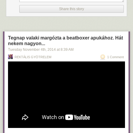
amúgy amikor orvosként konzíliumba jövök ugyanoda, képes
tisztelettudóan köszönni, de amikor fél nappal szülés után hálóingben
Share this story
kóválygok, akkor észreveszi, hogy ártalmatlan vagyok és bántható.
Apróságok, de akkor se. Ne lehessen visszaélni azzal, ha valaki
kiszolgáltatott. Ehhez az is kell, hogy jóval többet fizessünk az
egészségügyi személyzetnek, mert akkor lehet köztük szelektálni és a
hülyéket kommunikációs tréningre kötelezni, majd kirúgni. Jelenleg nem
Tegnap valaki margózta a beatboxer apukához. Hát
lehet szelektálni. Jelenleg Magyarországon a betegek úgy szidják az
nekem nagyon...
orvos anyját, ahogy akarják és cserébe az egészségügyi személyzet is
Tuesday November 4
th
, 2014
at
8:39 AM
úgy beszél a beteggel, ahogy akar. Ennek véget kell vetni.
REKTÁLIS GYÖTRELEM
1 Comment
Folytassuk a családban. Igenis lehessen olyan időszak, amikor a férjem
segítségére szorulok és nem tudom megvédeni magamat, és a férjem
ilyenkor ne rúghasson le a lépcsőn akkor se, ha ahhoz lenne kedve. Aki
a feleségét lerúgja, azt büntessük meg, hozzunk nyilvánosságra,
hurcoljuk meg, legyen ez kínos és büntetendő. Ne válasszuk újra
polgármesternek. Ne kelljen már nőként egyfolytában kravmagára járni
és titkos bankszámlán pénzt gyűjteni. Teremtsünk olyan világot, amiben
meg lehet bízni a férjekben.
Még egy darabig tudnám folytatni, de már így is túl hosszú.
Mindenesetre, szerintem gyereket vállalni hatalmas kaland és nehézség
és öröm, és igenis teremtsünk olyan világot, ahol inkább öröm és
kevésbé szívás.