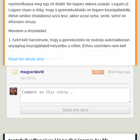
nyomoríthassa meg egy nő életét. Ne legyen ekkora szopás. Legyen jó.
Legyen olyan a világ, hogy a gyermekvállalás ne tegyen kiszolgáltatottá,
illetve amikor óhatatlanul azzá tesz, akkor azzal soha, senki, sehol ne
élhessen vissza.
Mondom a részleteket.
1. Azért kell harcolnunk, hogy a gyerekszülés ne sodorja automatikusan
anyagilag kiszolgáltatott helyzetbe a nőket. Ehhez szerintem nem kell
több állami támogatás meg gyed, hanem szemléletváltás kell hozzá,
tudniillik az, hogy a házasságban a két félnek azonos joga van a
· · · · · ·
Read the whole story
pénzhez.
magyardavid
3819 days ago
Régebben járt hozzám egy nagyon kedves, értelmiségi idős hölgy,
REPLY
nevezzük jogásznak, nevet is szerzett magának a szakmájában, aztán
HELVÉCIA
nyugdíjba ment és kettejük közös bankszámlája felett a férje
rendelkezett. Csak neki volt bankkártyája hozzá, bár a bácsi és a néni
nyugdíja is odaérkezett. A néni nagyon hátfájós lett időskorára, ilyenkor
szeretett (volna) bevenni egy-egy algopirint, de a férj meg öregkorára
igen gyógyszerellenes lett, ezért nem adott rá neki pénzt. Nem vehetett
Share this story
algopirint a saját (nem kis összegű) nyugdíjából. Ruhákat is ritkán, de
ahhoz már rég hozzászokott. Néha csempésztem neki a kórházból egy-
egy levéllel.
Szerintem az abnormális, hogy ilyen előfordulhat, manapság gazdasági