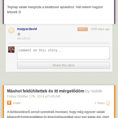
Jó, aki nem akar, ne szüljön, mielőtt még meglincseltek.
Tegnap valaki margózta a beatboxer apukához. Hát nekem nagyon
tetszett :D
magyardavid
4295 days ago
REPLY
:D
HELVÉCIA
Share this story
Máshol feldühítettek és itt mérgelődöm
by isolde
Friday October 17
th
, 2014
at
5:45 AM
Isolde
1 Share
A dühkezelésről annyit szeretnék mondani, hogy még egyszer valaki
kibaszott homeopatákkal és kineziológusokkal vesz egy kalap alá, mert