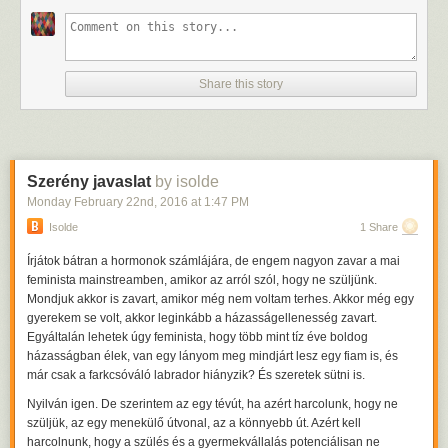
Share this story
Szerény javaslat
by isolde
Monday February 22
nd
, 2016
at
1:47 PM
Isolde
1 Share
Írjátok bátran a hormonok számlájára, de engem nagyon zavar a mai
feminista mainstreamben, amikor az arról szól, hogy ne szüljünk.
Mondjuk akkor is zavart, amikor még nem voltam terhes. Akkor még egy
gyerekem se volt, akkor leginkább a házasságellenesség zavart.
Egyáltalán lehetek úgy feminista, hogy több mint tíz éve boldog
házasságban élek, van egy lányom meg mindjárt lesz egy fiam is, és
már csak a farkcsóváló labrador hiányzik? És szeretek sütni is.
Nyilván igen. De szerintem az egy tévút, ha azért harcolunk, hogy ne
szüljük, az egy menekülő útvonal, az a könnyebb út. Azért kell
harcolnunk, hogy a szülés és a gyermekvállalás potenciálisan ne