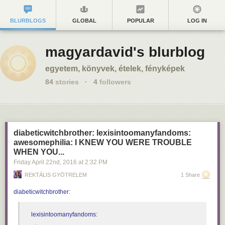
BLURBLOGS
GLOBAL
POPULAR
LOG IN
magyardavid's blurblog
egyetem, könyvek, ételek, fényképek
84
stories
·
4
followers
diabeticwitchbrother: lexisintoomanyfandoms:
awesomephilia: I KNEW YOU WERE TROUBLE
WHEN YOU...
Friday April 22
nd
, 2016
at
2:32 PM
REKTÁLIS GYÖTRELEM
1 Share
diabeticwitchbrother
:
lexisintoomanyfandoms
: