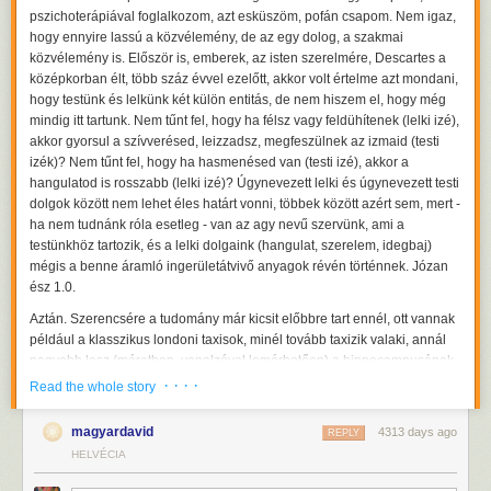
pszichoterápiával foglalkozom, azt esküszöm, pofán csapom. Nem igaz,
hogy ennyire lassú a közvélemény, de az egy dolog, a szakmai
közvélemény is. Először is, emberek, az isten szerelmére, Descartes a
középkorban élt, több száz évvel ezelőtt, akkor volt értelme azt mondani,
hogy testünk és lelkünk két külön entitás, de nem hiszem el, hogy még
mindig itt tartunk. Nem tűnt fel, hogy ha félsz vagy feldühítenek (lelki izé),
akkor gyorsul a szívverésed, leizzadsz, megfeszülnek az izmaid (testi
izék)? Nem tűnt fel, hogy ha hasmenésed van (testi izé), akkor a
hangulatod is rosszabb (lelki izé)? Úgynevezett lelki és úgynevezett testi
dolgok között nem lehet éles határt vonni, többek között azért sem, mert -
ha nem tudnánk róla esetleg - van az agy nevű szervünk, ami a
testünkhöz tartozik, és a lelki dolgaink (hangulat, szerelem, idegbaj)
mégis a benne áramló ingerületátvivő anyagok révén történnek. Józan
ész 1.0.
Aztán. Szerencsére a tudomány már kicsit előbbre tart ennél, ott vannak
például a klasszikus londoni taxisok, minél tovább taxizik valaki, annál
nagyobb lesz (méretben, vonalzóval lemérhetően) a hippocampusának
a térbeli memóriáért felelős területe. Ezt már annyiszor elmondtam és
· · · ·
Read the whole story
leírtam, hogy részemről rettentően unom, dehát valóban szép és
szemléletes példája annak, hogy életeseményeink (jelen esetben a
magyardavid
4313 days ago
REPLY
taxizás) hatnak agyunk fizikai felépítésére (is).
HELVÉCIA
Térjünk vissza a stresszhez, mert az könnyű. Stressz ér minket, erre