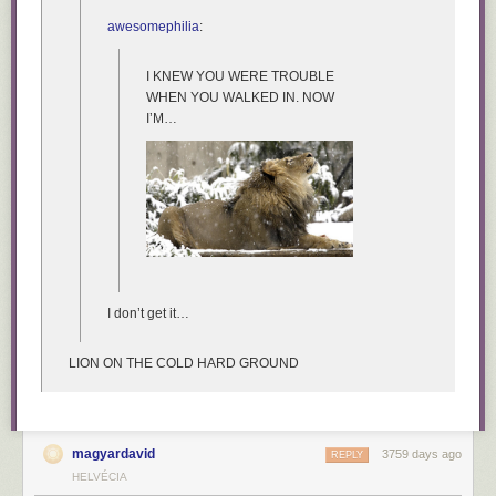
awesomephilia
:
I KNEW YOU WERE TROUBLE
WHEN YOU WALKED IN. NOW
I’M…
I don’t get it…
LION ON THE COLD HARD GROUND
magyardavid
3759 days ago
REPLY
HELVÉCIA